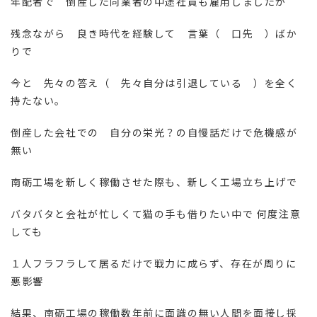
年配者で 倒産した同業者の中途社員も雇用しましたが
残念ながら 良き時代を経験して 言葉（ 口先 ）ばか
りで
今と 先々の答え（ 先々自分は引退している ）を全く
持たない。
倒産した会社での 自分の栄光？の自慢話だけで危機感が
無い
南砺工場を新しく稼働させた際も、新しく工場立ち上げで
バタバタと会社が忙しくて猫の手も借りたい中で 何度注意
しても
１人フラフラして居るだけで戦力に成らず、存在が周りに
悪影響
結果、南砺工場の稼働数年前に面識の無い人間を面接し採