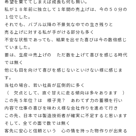
希望を棄ててしまえば成長も何も無い。
私が１８年前に独立して１年間の売上げは、今の５０分の
１位でした。
それでも、バブル以降の不景気な中での生き残りと
売る上げに対する私が手がける部分も多く
不安な状態であっても、結果を出せた喜びは今の数倍感じ
ていました。
要は、生産⇒売上げの ただ数を上げて喜びを感じる時代
では無く
他にも目を向けて喜びを感じないといけない様に感じま
す。
当社の場合、若い社員が圧倒的に多く
（ 欠点として、直ぐ甘えに走る傾向は多々あります ）
この先５年位？は 様子見？ あわてず力の蓄積を行い
内容で仕事の喜びを味わえ様な会社作りを進めて行き
この先、日本では製造技術者が確実に不足すると思います
そして、全ての面で数では無く
客先に安心と信頼という 心の情を持った物作りが出来る