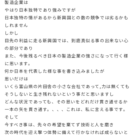
製造企業は
やはり日本独特であり強みですが
日本独特の情があるから新興国との数の競争では劣るかも
しれません
しかし
目先の利益に走る新興国では、到底真似る事の出来ない心
の部分であり
また、今後残るべき日本の製造企業の強さになって行く様
に思います。
何か日本を代表した様な事を書き込みましたが
思いだけは
いくら富山県の片田舎の小さな会社であって,力は無くても
そうしないと生き残れないという事だと思いますし
どんな状況であっても、その思いをどれだけ貫き通せるか
一本の矢を貫き通す。、、、これは、私に言える事です。
そして
今すべき事は、先々の希望を棄てず技術と人を磨き
次の時代を迎え撃つ体勢に備えて行かなければ成らないと