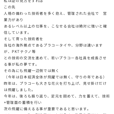
私は逆の見方をすれば
この先
人格の備わった技術者を多く抱え、管理された会社で 営
業力があり
あるレベル以上の仕事を、こなせる会社は絶対に強いと確
信しています。
そして育った技術者を
当社の海外拠点であるプラコータイや、分野は違います
が、PKTテクノ等
との技術の交流を進めて、若いプラコー各社員を成長させ
る事が私の夢です。
その為にも飛躍一辺倒では無く
（今年は日本経済全体が飛躍では無く、守りの年である）
昨年は、プラコーも大きな花火を打ち上げ、見せ掛けだけ
は飛躍しました。
今年は、後ろも振り返り、足元を固めて、力を蓄えて、技術
+管理面の蓄積を行い
次の飛躍に備えるる事が重要であると思います。