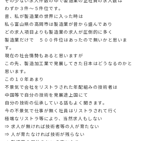
その少ない求人件数の中で製造業の正社員の求人数は
わずか３件～５件位です。
昔、私が製造業の世界に入った時は
私ら富山県の高岡市は製造業が昔から盛んであり
どの求人項目よりも製造業の求人が圧倒的に多く
製造業だけで ５００件位はあったので無いかと思いま
す。
現在の社会情勢もあると思いますが
この先、製造加工業で発展してきた日本はどうなるのかと
思います。
この１０年あまり
不景気で会社をリストラされた年配組みの技術者は
中国等で自分の技術を発展途上国にて
自分の技術の伝承している話もよく聞きます。
今の不景気で仕事が無く社員はリストラされて行く
極端なリストラ等により、当然求人もしない
⇒ 求人が無ければ技術者等の人が育たない
⇒ 人が育たなければ技術が残らない