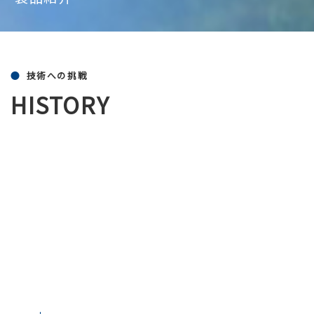
技術への挑戦
HISTORY
ックIT分野に於いて、狭ピッチ(１ピッ
コネクター、 これまで、世界３大メーカー
、モトローラ、ソニーエリクソンの携帯
充電コネクター等の時代に先駆けた超精
まいりました。
この先も、更なる挑戦を
と思います。