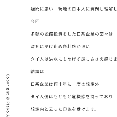
疑問に思い 現地の日本人に質問し理解
今回
多額の設備投資をした日系企業の面々は
深刻に受け止め悲壮感が漂い
タイ人は洪水にもめげず逞しささえ感じ
結論は
Copyright © Plako All rights reserved.
日系企業は何十年に一度の想定外
タイ人側はもともと危機感を持っており
想定内と云った印象を受けます。