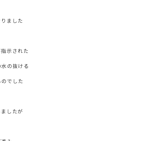
た
なりました
が指示された
の水の抜ける
ものでした
いましたが