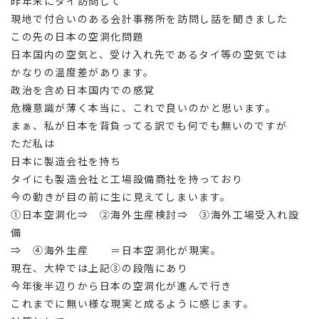
昨年末にタイ訪問して
現地で付合いのある会計事務所を訪問し話を聞きました
この先の日本の空洞化問題
日本国内の空気と、受け入れ先であるタイ等の空気では
かなりの温度差があります。
政治を含め日本国内での感覚
危機意識が薄く本当に、これで良いのかと思います。
まぁ、私が日本を背負ってる訳でも何でも無いのですが
ただ私は
日本に製造会社を持ち
タイにも製造会社と工場設備商社を持っており
今の動きが目の前に生に見えてしまいます。
①日本空洞化⇒ ②海外生産検討⇒ ③海外工場受入れ設
備
⇒ ④海外生産 ＝日本空洞化が現実。
現在、大枠では上記③の段階にあり
今年後半辺りから日本の空洞化が進んで行き
これまでに無い様な現実と成るように感じます。