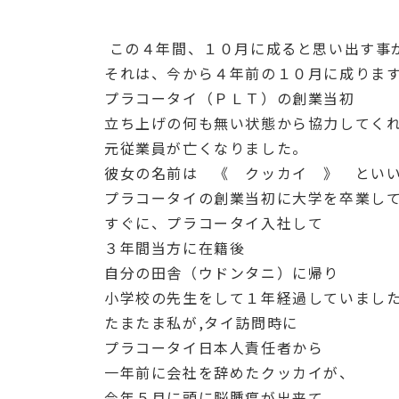
この４年間、１０月に成ると思い出す事
それは、今から４年前の１０月に成りま
プラコータイ（ＰＬＴ）の創業当初
立ち上げの何も無い状態から協力してく
元従業員が亡くなりました。
彼女の名前は 《 クッカイ 》 とい
プラコータイの創業当初に大学を卒業し
すぐに、プラコータイ入社して
３年間当方に在籍後
自分の田舎（ウドンタニ）に帰り
小学校の先生をして１年経過していまし
たまたま私が,タイ訪問時に
プラコータイ日本人責任者から
一年前に会社を辞めたクッカイが、
今年５月に頭に脳腫瘍が出来て