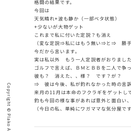
格闘の結果です。
今回は
天気晴れ+波も静か（一部ベタ状態）
+少ないが大物ゲット
これまで私に付いた定説？も消え
（変な定説⇒私にはもう無い⇒と⇒ 勝
今だから言います。
実は私以外 もう一人定説者がおりまし
ゴルフで言えば、ＢＭとＢＢを二人で争
彼も？ 消えた、、様？ です？が？ 
⇒ 彼は今後、私が釣れなかった時の言
Copyright © Plako All rights reserved.
来月の11月は本命のフクラギをゲットし
釣も今回の様な事があれば意外と面白い
（今日の私、単純にワガママな気分屋で