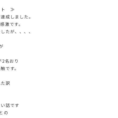
ット ≫
が達成しました。
だ感激です。
でしたが、、、、
が
が2名おり
感触です。
れた訳
ない話です
との