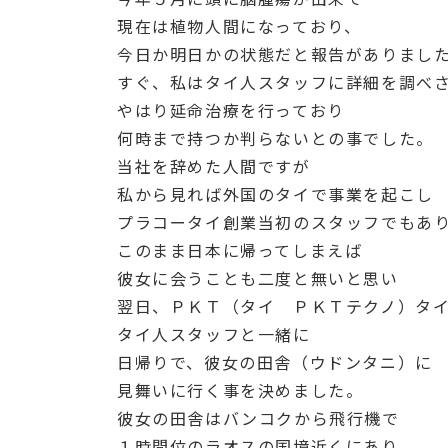
現在は植物人間になっており、
今日か明日かの状態だと報告がありまし
すぐ、私はタイ人スタッフに詳細を調べ
やはり延命治療を行っており
何時まで持つか判らないとの事でした。
当社を辞めた人間ですが
私から見れば外国のタイで事業を起こし
プラコータイ創業当初のスタッフでもあ
このまま日本に帰ってしまえば
彼女に会うことも二度と無いと思い
翌日、ＰＫＴ（タイ ＰＫＴテクノ）タ
タイ人スタッフと一緒に
日帰りで、彼女の田舎（ウドンタニ）に
見舞いに行く事を決めました。
彼女の田舎はバンコクから飛行機で
１時間位のラオスの国境近くにあり