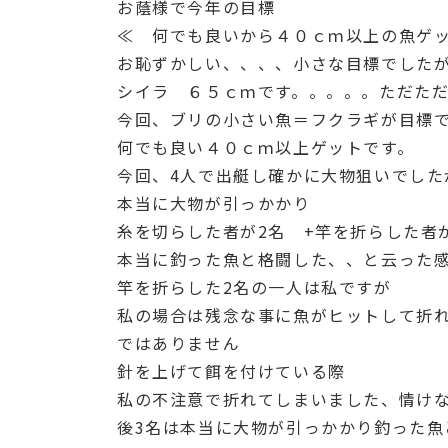
お蔭様で今年の目標
≪ 何でも良いから４０ｃｍ以上の魚ゲ
お恥ずかしい、、、、小さな目標でした
シイラ ６５ｃｍです。。。。。ただた
今回、ブリの小さい魚＝フクラギが目標
何でも良い４０ｃｍ以上ゲットです。
今回、4人で出艇し確かに大物狙いでした
本当に大物が引っかかり
糸を切らした者が2名 +竿を折らした者
本当に釣った魚と格闘した、、と云った
竿を折らした2名の一人は私ですが
私の場合は残念な事に魚がヒットして折
ではありません
針を上げて餌を付けている際
私の不注意で折れてしまいました、情け
後3名は本当に大物が引っかかり釣った魚