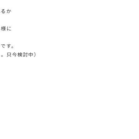
れるか
い様に
）
のです。
。。只今検討中）