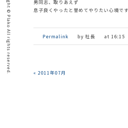
Copyright © Plako All rights reserved.
男同志、取りあえず
息子良くやったと誉めてやりたい心境で
Permalink
by 社長
at 16:15
«
2011年07月