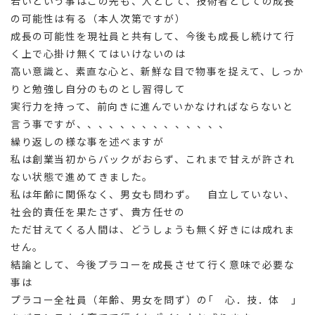
若いという事はこの先も、人として、技術者としての成長
の可能性は有る（本人次第ですが）
成長の可能性を現社員と共有して、今後も成長し続けて行
く上で心掛け無くてはいけないのは
高い意識と、素直な心と、新鮮な目で物事を捉えて、しっか
りと勉強し自分のものとし習得して
実行力を持って、前向きに進んでいかなければならないと
言う事ですが、、、、、、、、、、、、、、
繰り返しの様な事を述べますが
私は創業当初からバックがおらず、これまで甘えが許され
ない状態で進めてきました。
私は年齢に関係なく、男女も問わず。 自立していない、
社会的責任を果たさず、貴方任せの
ただ甘えてくる人間は、どうしょうも無く好きには成れま
せん。
結論として、今後プラコーを成長させて行く意味で必要な
事は
プラコー全社員（年齢、男女を問ず）の｢ 心．技．体 ｣