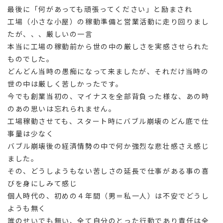
最後に「何があっても頑張ってください」と励まされ
工場（小さな小屋）の稼動準備と営業活動に走り回りまし
たが、、、厳しいの一言
本当に工場の稼動前から世の中の厳しさを実感させられた
ものでした。
どんどん当時の愚痴になって来ましたが、それだけ当時の
世の中は厳しく苦しかったです。
今でも創業当初の、マイナスを全部背負った様な、あの時
のあの思いは忘れられません。
工場稼動させても、スタート時にバブル崩壊のどん底で仕
事量は少なく
バブル崩壊後の経済情勢の中で何か強烈な悲壮感さえ感じ
ました。
その、どうしようもない苦しさの延長で仕事がある事の喜
びを身にしみて感じ
個人時代の、初めの４年間（男＝私一人）は不安でどうし
ようも無く
誰のせいでも無い、全て自分のとった行動であり責任は全