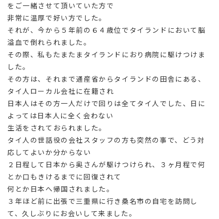
をご一緒させて頂いていた方で
非常に温厚で好い方でした。
それが、今から５年前の６４歳位でタイランドにおいて脳
溢血で倒れられました。
その際、私もたまたまタイランドにおり病院に駆けつけま
した。
その方は、それまで通産省からタイランドの田舎にある、
タイ人ローカル会社に在籍され
日本人はその方一人だけで回りは全てタイ人でした、日に
よっては日本人に全く会わない
生活をされておられました。
タイ人の世話役の会社スタッフの方も突然の事で、どう対
応してよいか分からない
２日程して日本から奥さんが駆けつけられ、３ヶ月程で何
とか口もきけるまでに回復されて
何とか日本へ帰国されました。
３年ほど前に出張で三重県に行き桑名市の自宅を訪問し
て、久しぶりにお会いして来ました。