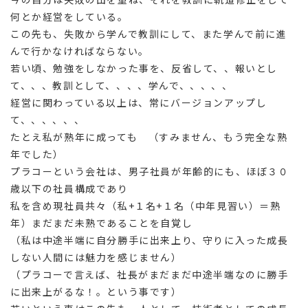
何とか経営をしている。
この先も、失敗から学んで教訓にして、また学んで前に進
んで行かなければならない。
若い頃、勉強をしなかった事を、反省して、、報いとし
て、、、教訓として、、、、学んで、、、、、
経営に関わっている以上は、常にバージョンアップし
て、、、、、、
たとえ私が熟年に成っても （すみません、もう完全な熟
年でした）
プラコーという会社は、男子社員が年齢的にも、ほぼ３０
歳以下の社員構成であり
私を含め現社員共々（私+１名+１名（中年見習い）＝熟
年）まだまだ未熟であることを自覚し
（私は中途半端に自分勝手に出来上り、守りに入った成長
しない人間には魅力を感じません）
（プラコーで言えば、社長がまだまだ中途半端なのに勝手
に出来上がるな！。という事です）