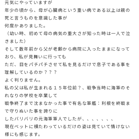
元気にやっていますが
年少の頃から、母が心臓病という重い病である以上は親の
死と言うものを意識した事が
何度かありました。
（幼い時、初めて母の病気の重大さが知った時は一人で泣
きました）
そして数年前から父が老齢から病院に入ったままになって
おり、私が見舞いに行っても
ただ、目をパチパチさせて私を見るだけで息子である事を
理解しているのか？？？
よく判りません。
私の父は私が生まれる１５年位前？、戦争当時に海軍のそ
れなりの学校を卒業して
戦争終了まで沈まなかった事で有名な軍艦：利根を終戦ま
で守りぬいた事を誇りに
したバリバリの元海軍軍人でしたが、、、、、、、
現在ベットに横たわっているだけの姿は見ていて情けない
様にも感じます。