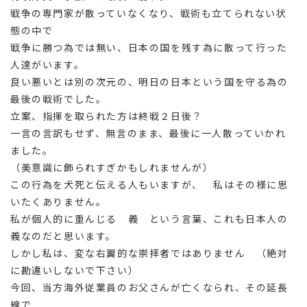
戦争の専門家が散っていなくなり、戦術も立てられない状
態の中で
戦争に勝つ為では無い、日本の国を残す為に散って行った
人達がいます。
良い悪いとは別の次元の、明日の日本という国を守る為の
最後の戦術でした。
立案、指揮を取られた方は終戦２日後？
一言の言訳もせず、無言のまま、最後に一人散っていかれ
ました。
（美意識に飾られすぎかもしれませんが）
この行為を犬死と伝える人もいますが、 私はその様に思
いたくありません。
私が個人的に重んじる 義 という言葉、これも日本人の
義なのだと思います。
しかし私は、変な右翼的な崇拝者ではありません （絶対
に勘違いしないで下さい）
今回、当方海外従業員のお父さんが亡くなられ、その延長
線で