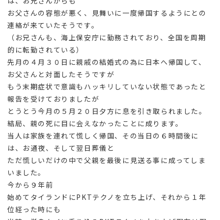
は、お兄さんからも
お父さんの容態が悪く、見舞いに一度帰国するようにとの
連絡が来ていたそうです。
（お兄さんも、海上保安庁に勤務されており、全国を周期
的に転勤されている）
先月の４月３０日に親戚の結婚式の為に日本へ帰国して、
お父さんと対面したそうですが
もう末期症状で意識もハッキリしていない状態であったと
報告を受けておりましたが
とうとう今月の５月２０日夕方に息を引き取られました。
結局、親の死に目に会えなかったことに成ります。
当人は家族を連れて慌しく帰国、その当日の６時間後に
は、お通夜、そして翌日葬儀と
ただ慌しいだけの中で父親を最後に見送る事に成ってしま
いました。
今から９年前
始めてタイランドにPKTテクノを立ち上げ、それから１年
位経った時にも