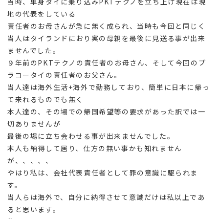
当時、単身タイに乗り込みPKTテクノを立ち上げ現在は現
地の代表をしている
責任者のお母さんが急に無く成られ、当時も今回と同じく
当人はタイランドにおり実の母親を最後に見送る事が出来
ませんでした。
９年前のPKTテクノの責任者のお母さん、そして今回のプ
ラコータイの責任者のお父さん。
当人達は海外生活+海外で勤務しており、簡単に日本に帰っ
て来れるものでも無く
本人達の、その場での帰国希望等の要求があった訳では一
切ありませんが
最後の場に立ち会わせる事が出来ませんでした。
本人も納得して居り、仕方の無い事かも知れません
が、、、、、
やはり私は、会社代表責任者として罪の意識に駆られま
す。
当人らは海外で、自分に納得させて意識だけは私以上であ
ると思います。