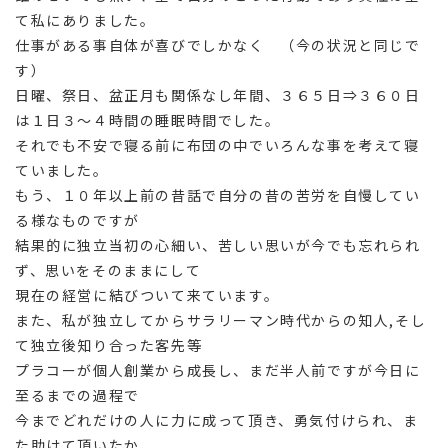
て私にありました。
仕事がある事自体が喜びでしかなく （今の状況と同じで
す）
日曜、祭日、盆正月も関係なし年間、３６５日⇒３６０日
は１日３～４時間の睡眠時間でした。
それでも不安で寝る前に布団の中でいろんな事を考えて寝
ていました。
もう、１０年以上前の昔話で自分の昔の苦労を自慢してい
る様なものですが
結果的に独立当初の心細い、苦しい思いが今でも忘れられ
ず、思いをそのままにして
現在の経営に結びついて来ています。
また、私が独立してからサラリーマン時代からの知人,そし
て独立後知り合った客先等
プラコーが個人創業から成長し、まだ半人前ですが今日に
至るまでの過程で
今までどれだけの人に力に成って頂き、勇気付けられ、ま
た助けて頂いたか、、、、、