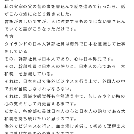
私の実家の父の昔の事を書込んで話を進めて行ったら、話
がこんな処にたどり着きました。
言訳がましいですが、人に強要するものではない書き込ん
でいくと話がこうなっただけです。
当方
タイランドの日本人幹部社員は海外で日本を意識して仕事
をしている。
その、幹部社員は日本人であり、心は日本男児です。
その、幹部社員は日本人の誇りと、日本人の心である 大
和魂 を意識している。
それは、日本を出て海外ビジネスを行う上で、外国人の中
で孤軍奮闘しなければならない。
それは、意識や感覚等も全然違う中で、苦しみや辛い時の
心の支えとして尚更言える事です。
だから、各幹部社員は日本人の心と日本人の誇りである大
和魂を持ち続けたいと思うのです。
海外でビジネスを行い、血の滲む苦労して初めて理解出来
る海外駐在員の心の支えなのです。