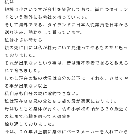
私は
規模は小さいですが会社を経営しており、尚且つタイラン
ドという海外にも会社を持っています。
そして海外である、タイランドに日本人従業員を日本から
送り込み、勤務をして貰っています。
私は小さい時から
親の死に目には私が枕元にいて見送ってやるものだと思っ
ておりました。
それが出来ないという事は、昔は親不孝者であると教えら
れて育ちました。
しかし現在の私の状況は自分の部下に それを、させてや
る事が出来ない以上
私自身も自分の親に確約できない。
私は現在８８歳の父と８３歳の母が実家におります。
母はもともと身体が弱く、私の小学校の頃から３０歳近く
の年まで心臓を患って入退院を
繰り返しておりました。
今は、２０年以上前に身体にペースメーカーを入れてから