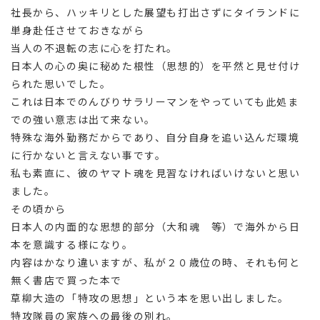
社長から、ハッキリとした展望も打出さずにタイランドに
単身赴任させておきながら
当人の不退転の志に心を打たれ。
日本人の心の奥に秘めた根性（思想的）を平然と見せ付け
られた思いでした。
これは日本でのんびりサラリーマンをやっていても此処ま
での強い意志は出て来ない。
特殊な海外勤務だからであり、自分自身を追い込んだ環境
に行かないと言えない事です。
私も素直に、彼のヤマト魂を見習なければいけないと思い
ました。
その頃から
日本人の内面的な思想的部分（大和魂 等）で海外から日
本を意識する様になり。
内容はかなり違いますが、私が２０歳位の時、それも何と
無く書店で買った本で
草柳大造の「特攻の思想」という本を思い出しました。
特攻隊員の家族への最後の別れ。