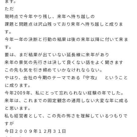
ます。
ただ
現時点で今年やり残し、来年へ持ち越しの
課題と問題点は沢山残っており来年へ持ち越しと成りま
す。
今年一年の決断と行動の結果は後の来年以降に付いて来ま
す。
要は、まだ結果が出ていない延長線に来年があり
来年の景気の先行きは決して良くない話をよく聞きます
この先も気を引き締めていかなけれならない。
やはり、会社の今期のテーマである『守攻』 ということ
に成ります。
今年2009年、私にとって忘れられない経験の年でした。
来年は、これまでの固定観念の通用しない大変な年に成る
と思います。
私も経営者として、この先の怖さを理解しているつもりで
すが
今日２００９年１２月３１日