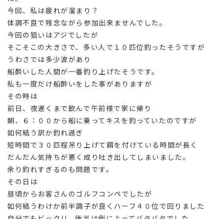
今回、私は疲れが溜まり？
体調不良で残念ながら参加出来ませんでした。
今回の狙いはアジでしたが
そこそこの大きさで、多い人で１０匹位釣ったそうですが
うわさでは多少波があり
船酔いした人間が一番釣り上げたそうです。
私も一度だけ船酔いをした事がありますが
その時は
前日、夜遅くまで飲んで午前様で家に帰り
朝、６：００から船に乗ってキスを釣っていたのですが
如何結う訳か釣れ過ぎ
短時間で３０匹程吊り上げて餌を付けている時間が長く
だんだん気持ちが悪く成り吐き出してしまいました。
余り釣れすぎるのも問題です。
その日は
昼頃からお客さんのゴルフコンペでしたが
如何結うわけか前半調子が良くハーフ４０位で回りました
自分でもビックリ、後半は例によってバタバタでした